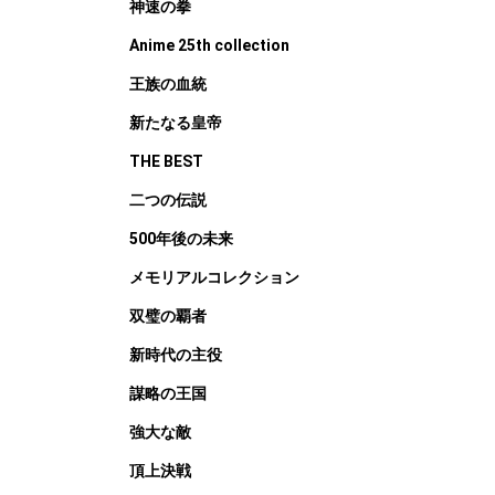
神速の拳
Anime 25th collection
王族の血統
新たなる皇帝
THE BEST
二つの伝説
500年後の未来
メモリアルコレクション
双璧の覇者
新時代の主役
謀略の王国
強大な敵
頂上決戦