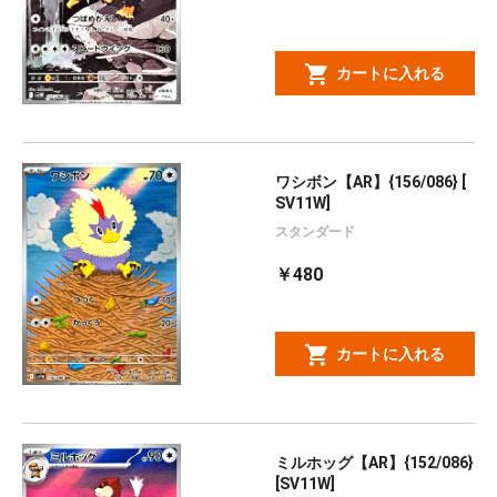
カートに入れる
ワシボン【AR】{156/086} [
SV11W]
スタンダード
￥480
カートに入れる
ミルホッグ【AR】{152/086}
[SV11W]