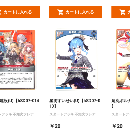
カートに入れる
カートに入れる
設(U)【hSD07-014
星街すいせい(U)【hSD07-0
尾丸ポルカ(
13】
】
トデッキ 不知火フレア
スタートデッキ 不知火フレア
スタートデ
￥20
￥20