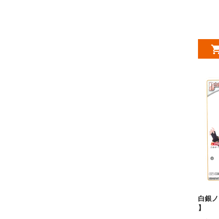
白銀ノエ
】