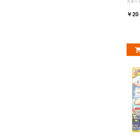
スター
￥20