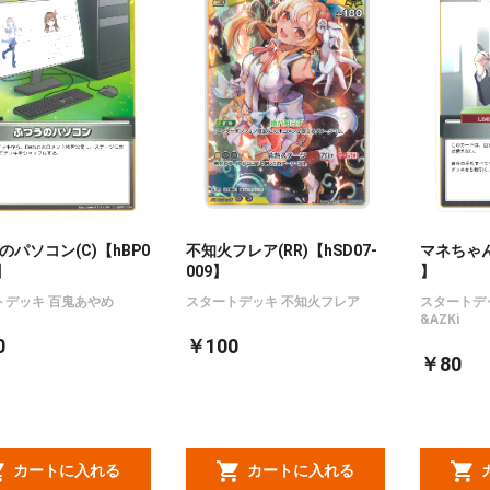
のパソコン(C)【hBP0
不知火フレア(RR)【hSD07-
マネちゃん(
】
009】
】
トデッキ 百鬼あやめ
スタートデッキ 不知火フレア
スタートデ
&AZKi
0
￥100
￥80
カートに入れる
カートに入れる