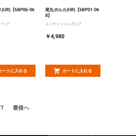
UR)【hBP06-06
尾丸ポルカ(HR)【hBP01-06
8】
パック
エンチャントレガリア
￥4,980
カートに入れる
カートに入れる
XT
最後へ