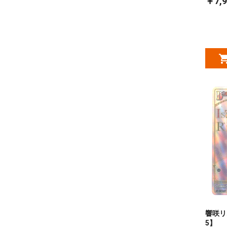
￥7,9
響咲リオ
5】