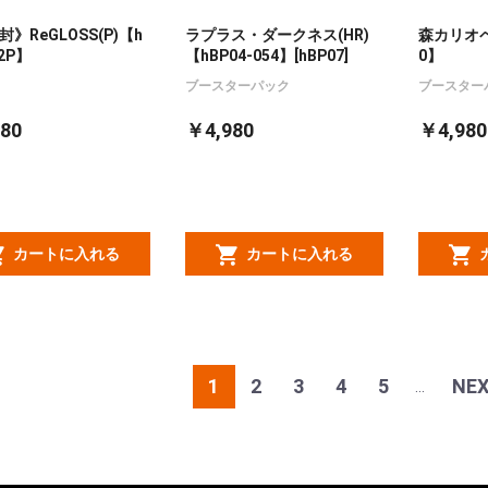
》ReGLOSS(P)【h
ラプラス・ダークネス(HR)
森カリオペ(
02P】
【hBP04-054】[hBP07]
0】
ブースターパック
ブースター
80
￥4,980
￥4,980
カートに入れる
カートに入れる
1
2
3
4
5
NE
...