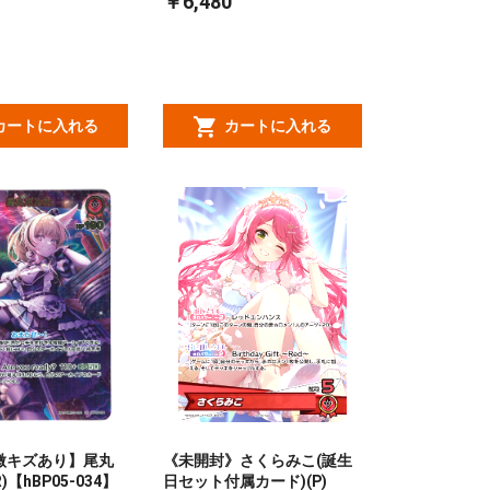
￥6,480
カートに入れる
カートに入れる
]【微キズあり】尾丸
《未開封》さくらみこ(誕生
)【hBP05-034】
日セット付属カード)(P)