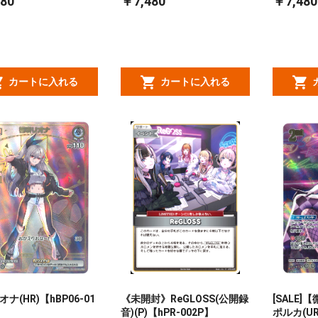
80
￥7,480
￥7,480
カートに入れる
カートに入れる
ナ(HR)【hBP06-01
《未開封》ReGLOSS(公開録
[SALE
音)(P)【hPR-002P】
ポルカ(UR