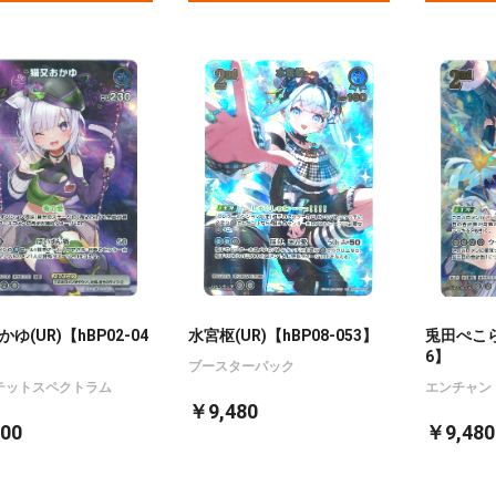
ゆ(UR)【hBP02-04
水宮枢(UR)【hBP08-053】
兎田ぺこら(
6】
ブースターパック
テットスペクトラム
エンチャン
￥9,480
00
￥9,480