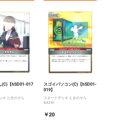
C)【hSD01-017
スゴイパソコン(C)【hSD01-
019】
ッキ ときのそら
スタートデッキ ときのそら
&AZKi
￥20