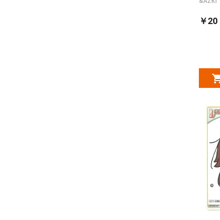
&AZKi
￥20