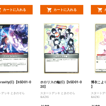
カートに入れる
カートに入れる
Gravity(C)【hSD01-0
ホロリスの輪(C)【hSD01-0
博衣こより(
20】
】
トデッキ ときのそら
スタートデッキ ときのそら
スタートデ
&AZKi
&AZKi