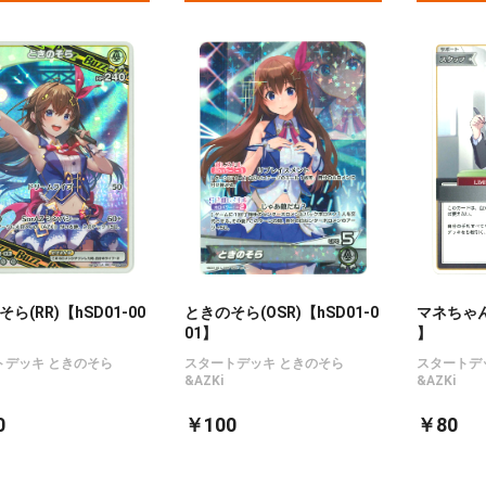
ら(RR)【hSD01-00
ときのそら(OSR)【hSD01-0
マネちゃん(
01】
】
トデッキ ときのそら
スタートデッキ ときのそら
スタートデ
&AZKi
&AZKi
0
￥100
￥80