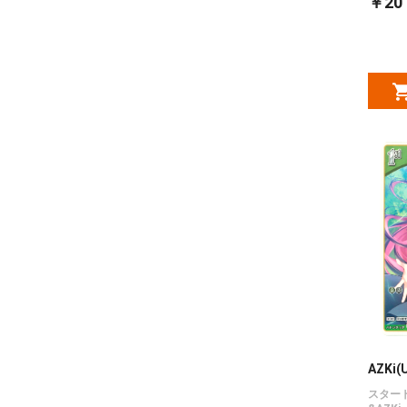
￥20
AZKi(
スター