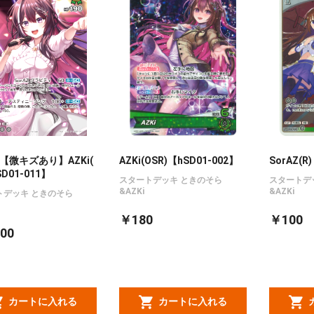
E]【微キズあり】AZKi(
AZKi(OSR)【hSD01-002】
SorAZ(R
SD01-011】
スタートデッキ ときのそら
スタートデ
&AZKi
&AZKi
トデッキ ときのそら
￥180
￥100
00
カートに入れる
カートに入れる