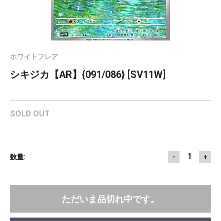
ホワイトフレア
シキジカ【AR】{091/086} [SV11W]
SOLD OUT
1
数量:
-
+
ただいま品切れ中です。