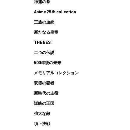
神速の拳
Anime 25th collection
王族の血統
新たなる皇帝
THE BEST
二つの伝説
500年後の未来
メモリアルコレクション
双璧の覇者
新時代の主役
謀略の王国
強大な敵
頂上決戦