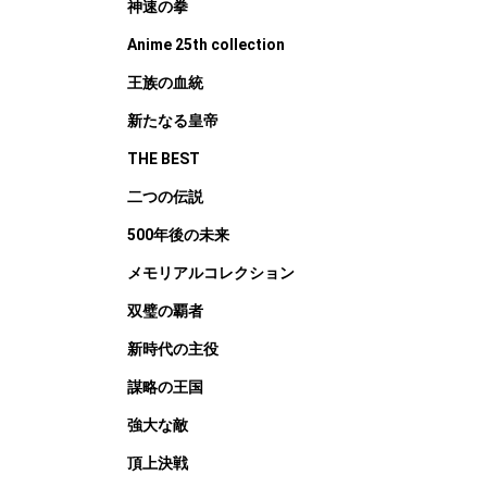
神速の拳
Anime 25th collection
王族の血統
新たなる皇帝
THE BEST
二つの伝説
500年後の未来
メモリアルコレクション
双璧の覇者
新時代の主役
謀略の王国
強大な敵
頂上決戦