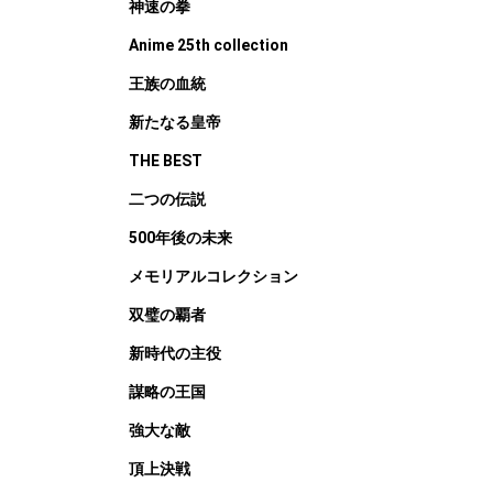
神速の拳
Anime 25th collection
王族の血統
新たなる皇帝
THE BEST
二つの伝説
500年後の未来
メモリアルコレクション
双璧の覇者
新時代の主役
謀略の王国
強大な敵
頂上決戦