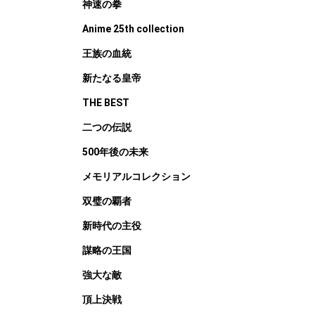
神速の拳
Anime 25th collection
王族の血統
新たなる皇帝
THE BEST
二つの伝説
500年後の未来
メモリアルコレクション
双璧の覇者
新時代の主役
謀略の王国
強大な敵
頂上決戦