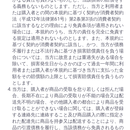
る義務もないものとします。ただし、当方と利用者ま
たは購入者との間の本規約に基づく契約が消費者契約
法（平成12年法律第61号）第2条第3項の消費者契約
に該当するなどの理由により免責条項が適用されない
場合には、本規約のうち、当方の責任を完全に免責す
る規定は適用されないものとします。また、本規約に
基づく契約が消費者契約に該当し、かつ、当方が債務
不履行または不法行為に基づき損害賠償責任を負う場
合については、当方に故意または重過失がある場合を
除いて、損害発生日からさかのぼって過去一年間に利
用者または購入者が本規約に基づき当方に支払った金
額をその賠償額の上限として損害賠償責任を負うもの
とします。
当方は、購入者が商品の受取を怠り若しくは拒んだ場
合、長期不在により商品の受取りが不能の場合又は配
送先不明の場合、その他購入者の都合により商品を受
け取ることができない場合に関しては、購入者が登録
する連絡先に連絡すること及び商品購入の際に指定さ
れた配達先に商品を持参又は配送することにより、商
品の引渡債務を履行し、当該債務から免責されるもの