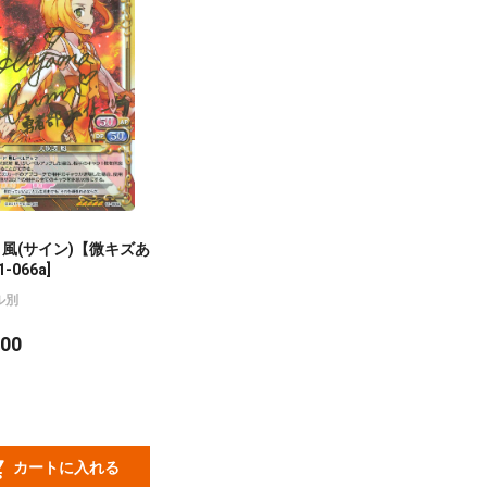
 風(サイン)【微キズあ
-066a]
ル別
00
カートに入れる