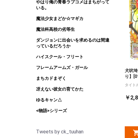
やはり俺の青春ラブコメはまちがって
いる。
魔法少女まどか☆マギカ
魔法科高校の劣等生
ダンジョンに出会いを求めるのは間違
っているだろうか
ハイスクール・フリート
フレームアームズ・ガール
犬吠埼
り】[01
まちカドまぞく
タイト
冴えない彼女の育てかた
￥2,8
ゆるキャン△
<物語>シリーズ
Tweets by ck_tuuhan