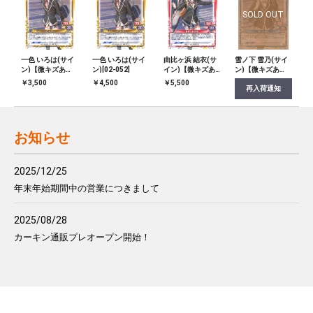
SOLD OUT
一色 いろは(サイ
一色 いろは(サイ
由比ヶ浜 結衣(サ
雪ノ下 雪乃(サイ
ン)【微キズあ
ン)[02-052]
イン)【微キズあ
ン)【微キズあ
り】[02-052]
り】[02-032]
り】[02-003]
￥3,500
￥4,500
￥5,500
再入荷通知
お知らせ
2025/12/25
年末年始期間中の営業につきまして
2025/08/28
カーキン通販プレオープン開始！