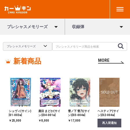
プレシャスメモリーズ
収録弾
新着商品
MORE
SOLD OUT
シュヴィ(サイン)
鹿目 まどか(サイ
雪ノ下 雪乃(サイ
ヘスティア(サイ
[01-003a]
ン)[04-001a]
ン)[03-004a]
ン)[02-004a]
￥25,000
￥8,000
￥17,000
再入荷通知