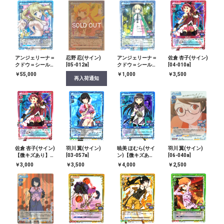
SOLD OUT
アンジェリーナ＝
忍野 忍(サイン)
アンジェリーナ＝
佐倉 杏子(サイン)
クドウ＝シールズ
[05-012a]
クドウ＝シールズ
[04-010a]
(サイン)[01-
(サイン)[ST-042]
￥55,000
￥1,000
￥3,500
再入荷通知
028a]
佐倉 杏子(サイン)
羽川 翼(サイン)
暁美 ほむら(サイ
羽川 翼(サイン)
【微キズあり】
[03-057a]
ン)【微キズあ
[06-040a]
[04-010a]
り】[04-041a]
￥3,000
￥3,500
￥4,000
￥2,500