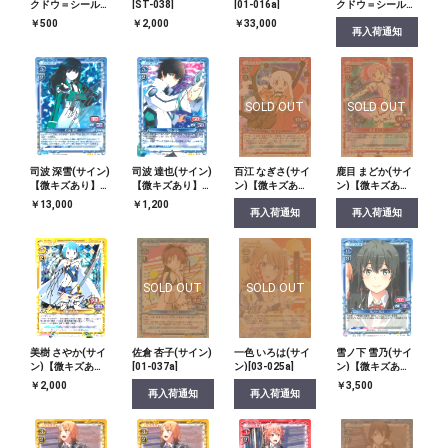
クドウ＝シールズ
[ST-038]
[01-016a]
クドウ＝シールズ
(サイン)【微キズ
(サイン)[ST-006]
￥500
￥2,000
￥33,000
再入荷通知
あり】[ST-042]
SOLD OUT
SOLD OUT
司波 深雪(サイン)
司波 達也(サイン)
百江 なぎさ(サイ
鹿目 まどか(サイ
【微キズあり】
【微キズあり】
ン)【微キズあ
ン)【微キズあ
[ST-004]
[ST-001]
り】[04-016a]
り】[04-044a]
￥13,000
￥1,200
再入荷通知
再入荷通知
SOLD OUT
SOLD OUT
美樹 さやか(サイ
佐倉 杏子(サイン)
一色 いろは(サイ
雪ノ下 雪乃(サイ
ン)【微キズあ
[01-037a]
ン)[03-025a]
ン)【微キズあ
り】[02-013a]
り】[ST-001]
￥2,000
￥3,500
再入荷通知
再入荷通知