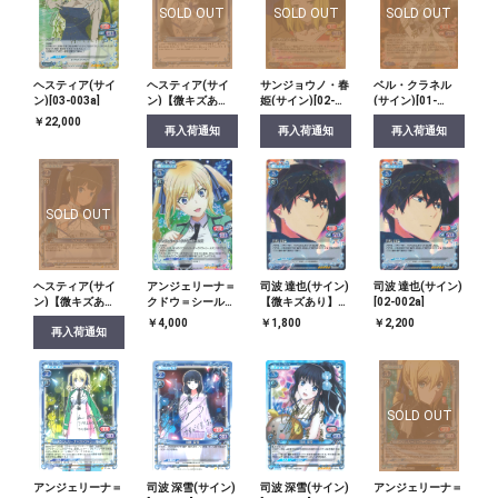
SOLD OUT
SOLD OUT
SOLD OUT
ヘスティア(サイ
ヘスティア(サイ
サンジョウノ・春
ベル・クラネル
ン)[03-003a]
ン)【微キズあ
姫(サイン)[02-
(サイン)[01-
り】[ST-048]
042a]
049a]
￥22,000
再入荷通知
再入荷通知
再入荷通知
SOLD OUT
ヘスティア(サイ
アンジェリーナ＝
司波 達也(サイン)
司波 達也(サイン)
ン)【微キズあ
クドウ＝シールズ
【微キズあり】
[02-002a]
り】[ST-001]
【微キズあり】
[02-002a]
￥4,000
￥1,800
￥2,200
再入荷通知
[02-037a]
SOLD OUT
アンジェリーナ＝
司波 深雪(サイン)
司波 深雪(サイン)
アンジェリーナ＝