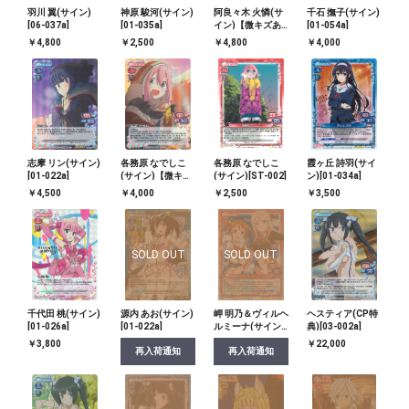
羽川 翼(サイン)
神原 駿河(サイン)
阿良々木 火憐(サ
千石 撫子(サイン)
[06-037a]
[01-035a]
イン)【微キズあ
[01-054a]
り】[03-001a]
￥4,800
￥2,500
￥4,800
￥4,000
志摩 リン(サイン)
各務原 なでしこ
各務原 なでしこ
霞ヶ丘 詩羽(サイ
[01-022a]
(サイン)【微キズ
(サイン)[ST-002]
ン)[01-034a]
あり】[01-001a]
￥4,500
￥4,000
￥2,500
￥3,500
SOLD OUT
SOLD OUT
千代田 桃(サイン)
源内 あお(サイン)
岬 明乃＆ヴィルヘ
ヘスティア(CP特
[01-026a]
[01-022a]
ルミーナ(サイン)
典)[03-002a]
[01-006a]
￥3,800
￥22,000
再入荷通知
再入荷通知