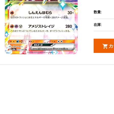
数量:
在庫:
カ