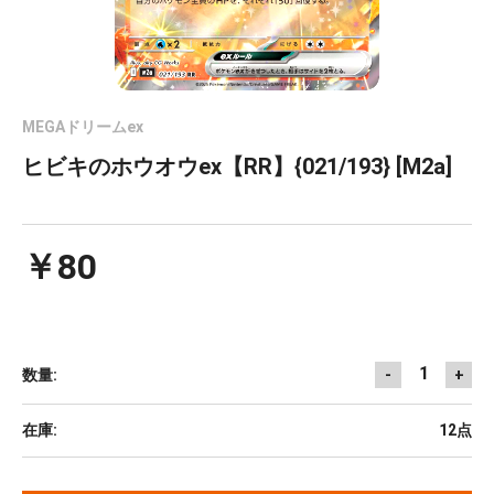
MEGAドリームex
ヒビキのホウオウex【RR】{021/193} [M2a]
￥80
1
数量:
-
+
在庫:
12点