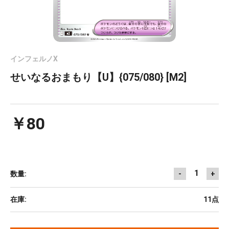
インフェルノX
せいなるおまもり【U】{075/080} [M2]
￥80
1
数量:
-
+
在庫:
11点