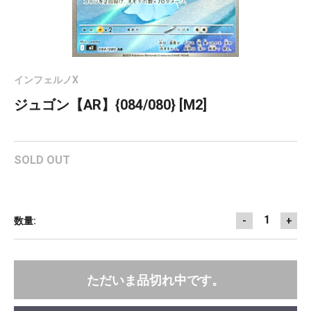
インフェルノX
ジュゴン【AR】{084/080} [M2]
SOLD OUT
1
数量:
-
+
ただいま品切れ中です。