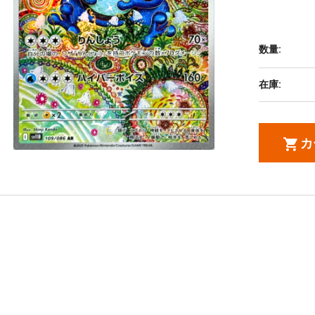
数量:
在庫:
カ