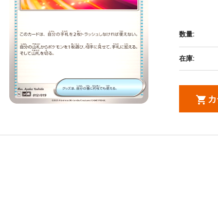
数量:
在庫:
カ