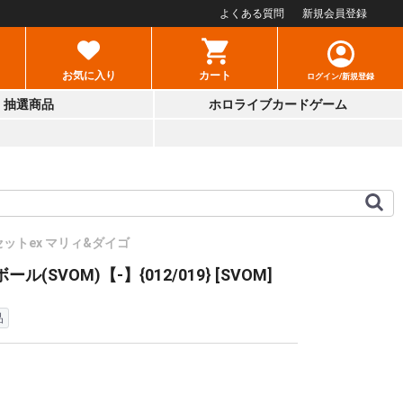
よくある質問
新規会員登録
お気に入り
カート
ログイン/新規登録
抽選商品
ホロライブカードゲーム
ットex マリィ&ダイゴ
ル(SVOM)【-】{012/019} [SVOM]
品