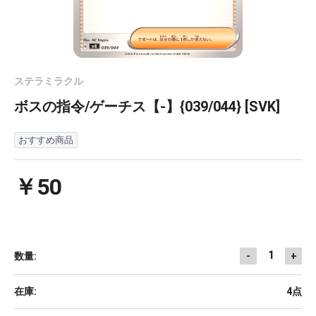
ステラミラクル
ボスの指令/ゲーチス【-】{039/044} [SVK]
おすすめ商品
￥50
1
数量:
-
+
在庫:
4点