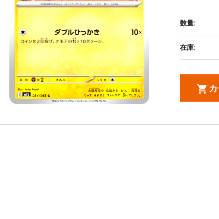
数量:
在庫:
カ