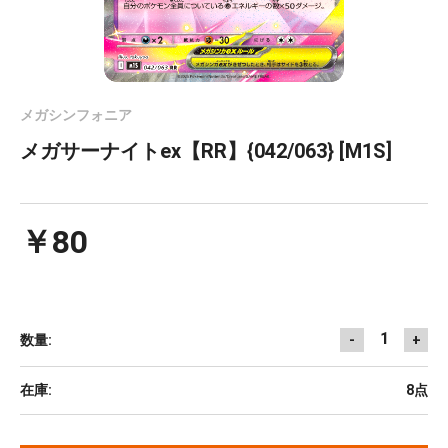
メガシンフォニア
メガサーナイトex【RR】{042/063} [M1S]
￥80
1
数量:
-
+
在庫:
8点