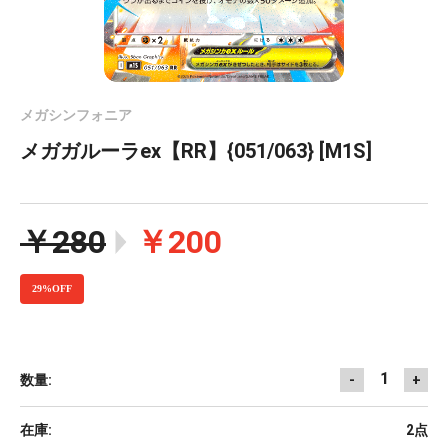
メガシンフォニア
メガガルーラex【RR】{051/063} [M1S]
￥280
￥200
29%OFF
1
数量:
-
+
在庫:
2点