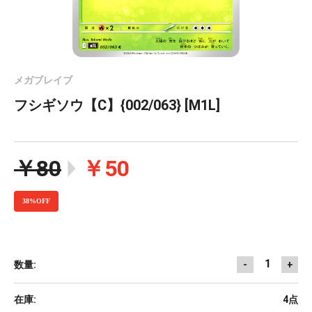
メガブレイブ
フシギソウ【C】{002/063} [M1L]
￥80
￥50
38%OFF
1
数量:
-
+
在庫:
4点