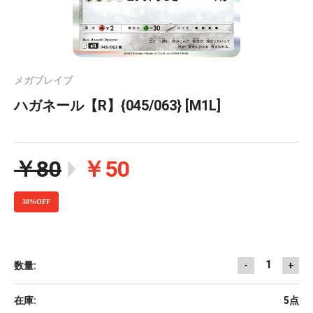
メガブレイブ
ハガネール【R】{045/063} [M1L]
￥80
￥50
38%OFF
1
数量:
-
+
在庫:
5点