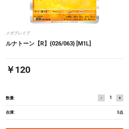
メガブレイブ
ルナトーン【R】{026/063} [M1L]
￥120
1
数量:
-
+
在庫:
3点