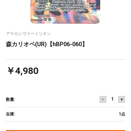
アヤカシヴァーミリオン
森カリオペ(UR)【hBP06-060】
￥4,980
1
数量:
-
+
在庫:
1点