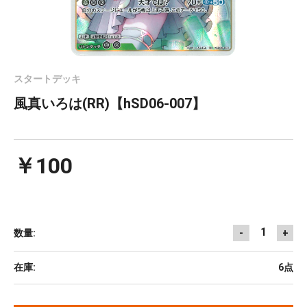
スタートデッキ
風真いろは(RR)【hSD06-007】
￥100
1
数量:
-
+
在庫:
6点