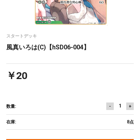
スタートデッキ
風真いろは(C)【hSD06-004】
￥20
1
数量:
-
+
在庫:
8点