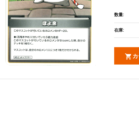
数量:
在庫:
カ