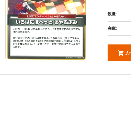
数量:
在庫:
カ