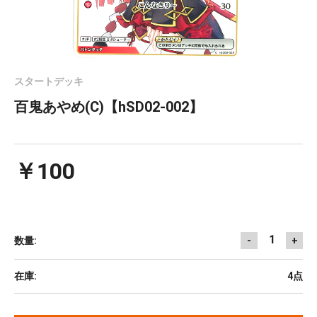
スタートデッキ
百鬼あやめ(C)【hSD02-002】
￥100
1
数量:
-
+
在庫:
4点