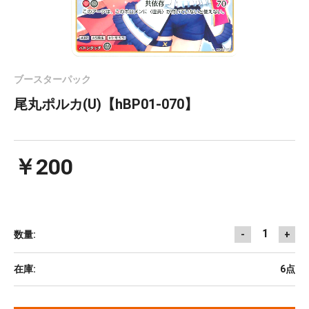
ブースターパック
尾丸ポルカ(U)【hBP01-070】
￥200
1
数量:
-
+
在庫:
6点