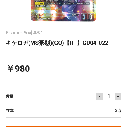
Phantom Aria[GD04]
キケロガ(MS形態)(GQ)【R+】GD04-022
￥980
1
数量:
-
+
在庫:
2点