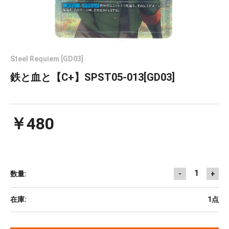
Steel Requiem [GD03]
鉄と血と【C+】SPST05-013[GD03]
￥480
1
数量:
-
+
在庫:
1点