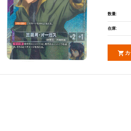
数量:
在庫:
カ