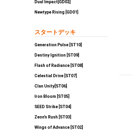
Dual Impact[GD02]
Newtype Rising [GD01]
スタートデッキ
Generation Pulse [ST10]
Destiny Ignition [ST09]
Flash of Radiance [ST08]
Celestial Drive [ST07]
Clan Unity[ST06]
Iron Bloom [ST05]
SEED Strike [ST04]
Zeon’s Rush [ST03]
Wings of Advance [ST02]