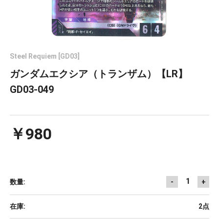
Steel Requiem [GD03]
ガンダムエクシア（トランザム）【LR】
GD03-049
￥980
1
数量:
-
+
在庫:
2点