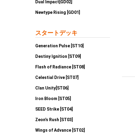
Dual Impact[GD02]
Newtype Rising [GD01]
スタートデッキ
Generation Pulse [ST10]
Destiny Ignition [ST09]
Flash of Radiance [ST08]
Celestial Drive [ST07]
Clan Unity[ST06]
Iron Bloom [ST05]
SEED Strike [ST04]
Zeon’s Rush [ST03]
Wings of Advance [ST02]