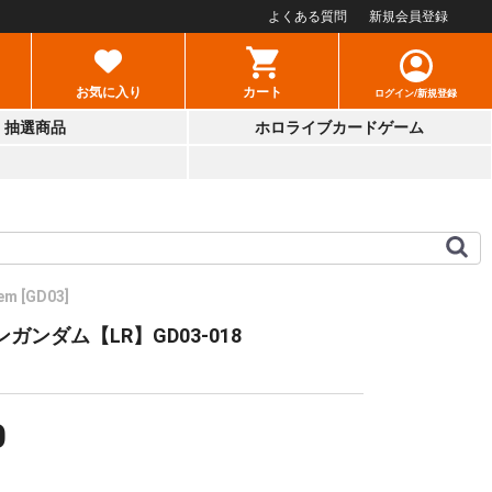
よくある質問
新規会員登録
お気に入り
カート
ログイン/新規登録
抽選商品
ホロライブカードゲーム
em [GD03]
ガンダム【LR】GD03-018
0