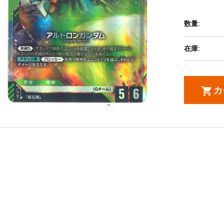
数量:
在庫:
カ