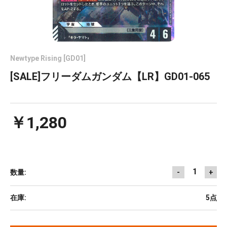
Newtype Rising [GD01]
[SALE]フリーダムガンダム【LR】GD01-065
￥1,280
1
数量:
-
+
在庫:
5点