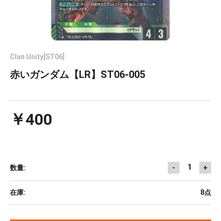
Clan Unity[ST06]
赤いガンダム【LR】ST06-005
￥400
1
数量:
-
+
在庫:
8点