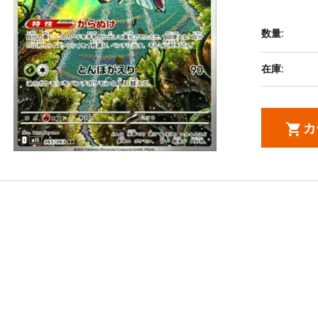
数量:
在庫:
カ