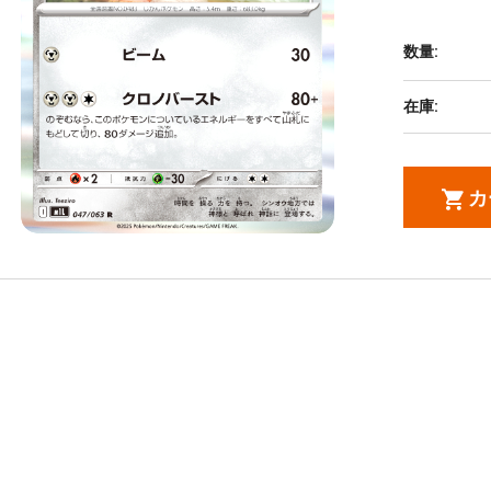
数量:
在庫:
カ