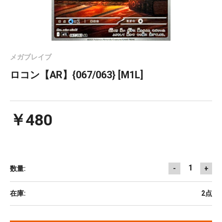
メガブレイブ
ロコン【AR】{067/063} [M1L]
￥480
1
数量:
-
+
在庫:
2点