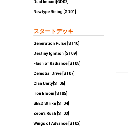
Dual Impact[GD02]
Newtype Rising [GD01]
スタートデッキ
Generation Pulse [ST10]
Destiny Ignition [ST09]
Flash of Radiance [ST08]
Celestial Drive [ST07]
Clan Unity[ST06]
Iron Bloom [ST05]
SEED Strike [ST04]
Zeon’s Rush [ST03]
Wings of Advance [ST02]