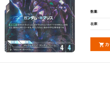
数量:
在庫:
カ