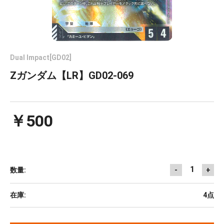
Dual Impact[GD02]
Zガンダム【LR】GD02-069
￥500
1
数量:
-
+
在庫:
4点