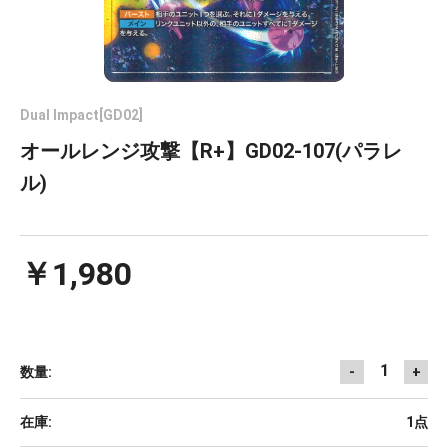
Dual Impact[GD02]
オールレンジ攻撃【R+】GD02-107(パラレ
ル)
￥1,980
1
数量:
-
+
在庫:
1点