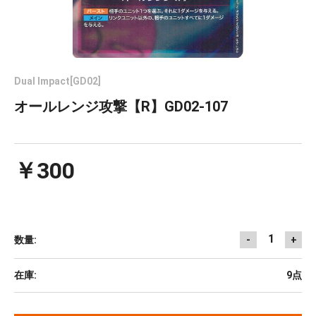
Dual Impact[GD02]
オールレンジ攻撃【R】GD02-107
￥300
1
数量:
-
+
在庫:
9点