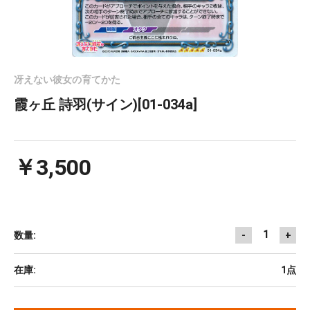
冴えない彼女の育てかた
霞ヶ丘 詩羽(サイン)[01-034a]
￥3,500
1
数量:
-
+
在庫:
1点