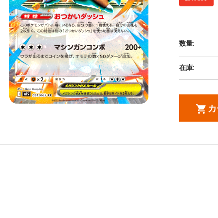
数量:
在庫:
カ