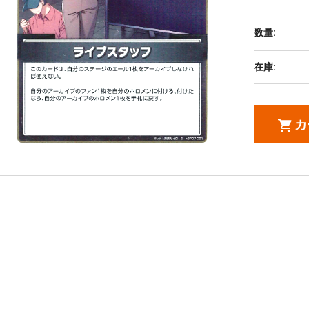
数量:
在庫:
カ